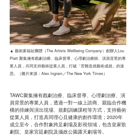
▲
藝術家福祉團體（The Artists Wellbeing Company）創辦人Lou
Platt 聚集擁有戲劇治療、臨床督導、心理劇治療師、演員背景的專
業人員，共同支持藝術從業人員，打破「苦難造就藝術成就」的迷
思。（圖片來源：Alex Ingram／The New York Times）
TAWC聚集擁有戲劇治療、臨床督導、心理劇治療、演
員背景的專業人員，透過一對一線上諮商、親臨合作機
構的排練與演出現場、規劃訓練課程等方式，支持藝術
從業人員，打造具同理心且健康的創作環境；2020年
成立至今，合作對象跨足劇場及影視領域，包含皇家歌
劇院、皇家宮廷劇院及攝政公園露天劇場等。