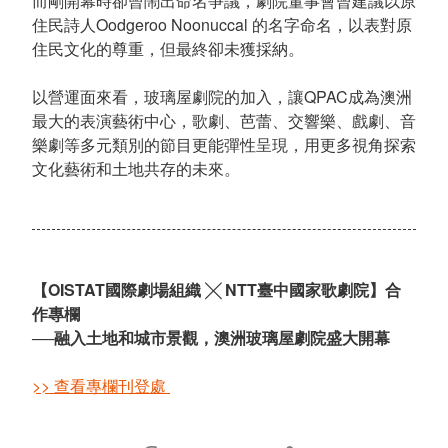
而剛開幕時卻曾鬧出命名爭議，劇院董事會曾建議以原
住民詩人Oodgeroo Noonuccal 的名字命名，以表對原
住民文化的尊重，但最終卻未獲採納。
以營運面來看，玻璃屋劇院的加入，讓QPAC成為澳洲
最大的表演藝術中心，歌劇、芭蕾、交響樂、戲劇、音
樂劇等多元類別的節目更能彈性呈現，用更多視角探索
文化藝術和土地共存的未來。
【OISTAT國際劇場組織 ╳ NTT臺中國家歌劇院】合
作專欄
──
融入土地和城市景觀，澳洲玻璃屋劇院盛大開幕
>> 查看專欄刊登處