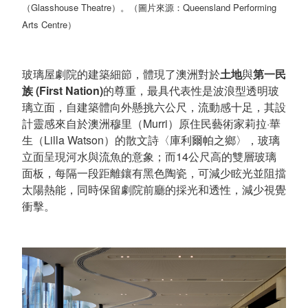
（Glasshouse Theatre）。（圖片來源：Queensland Performing
Arts Centre）
玻璃屋劇院的建築細節，體現了澳洲對於
土地
與
第一民
族 (First Nation)
的尊重，最具代表性是波浪型透明玻
璃立面，自建築體向外懸挑六公尺，流動感十足，其設
計靈感來自於澳洲穆里（Murri）原住民藝術家莉拉·華
生（Lilla Watson）的散文詩〈庫利爾帕之鄉〉，玻璃
立面呈現河水與流魚的意象；而14公尺高的雙層玻璃
面板，每隔一段距離鑲有黑色陶瓷，可減少眩光並阻擋
太陽熱能，同時保留劇院前廳的採光和透性，減少視覺
衝擊。