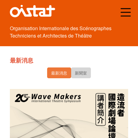
Organisation
Internationale des
Scénographes
Techniciens et
Architectes de
Théâtre
最新消息
最新消息
新聞室