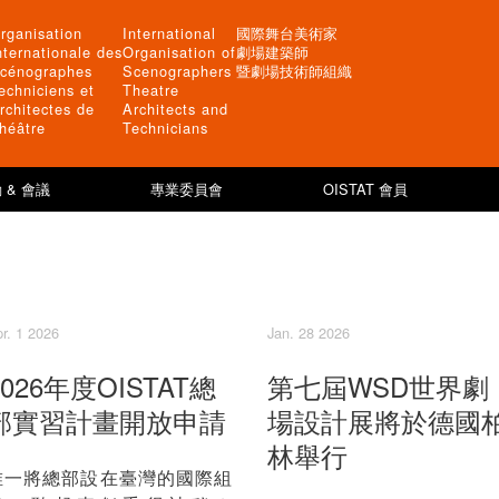
rganisation
International
國際舞台美術家
nternationale des
Organisation of
劇場建築師
cénographes
Scenographers
暨劇場技術師組織
echniciens et
Theatre
rchitectes de
Architects and
héâtre
Technicians
 & 會議
專業委員會
OISTAT 會員
r. 1 2026
Jan. 28 2026
2026年度OISTAT總
第七屆WSD世界劇
部實習計畫開放申請
場設計展將於德國
林舉行
唯一將總部設在臺灣的國際組