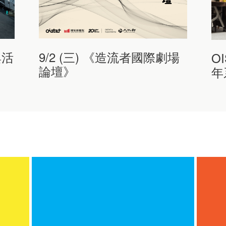
9/2 (三) 《造流者國際劇場
與活
O
論壇》
年