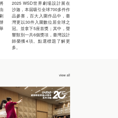
將
2025 WSD世界劇場設計展在
由
沙迦，本屆吸引全球700多件作
劇
品參賽，百大入圍作品中，臺
辦
灣更以30件入圍數位居全球之
舉
冠。並拿下5座首獎；其中，聲
響類別一共6個獎項，臺灣設計
師榮獲4項。點選標題了解更
多。
view all