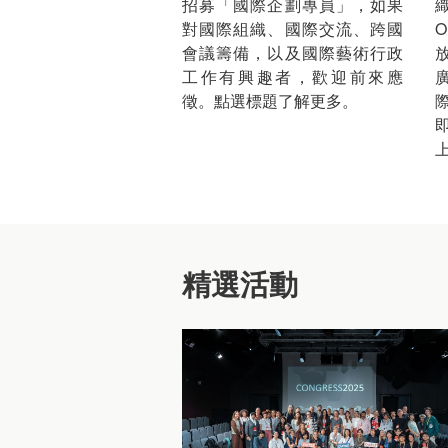
招募「國際企劃專員」，如果
對國際組織、國際交流、跨國
會議籌備，以及國際藝術行政
工作有興趣者，歡迎前來應
徵。點選標題了解更多。
即
精選活動