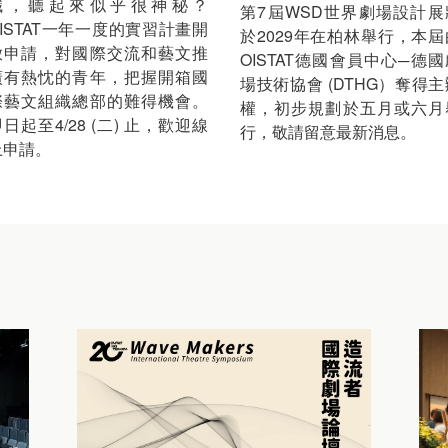
織，聽起來似乎很神秘？
第7屆WSD世界劇場設計展
OISTAT一年一度的實習計畫開
於2029年在柏林舉行，本屆
放申請，對國際交流和藝文推
OISTAT德國會員中心─德國
廣有熱忱的青年，把握開箱國
場技術協會 (DTHG）奪得主
際藝文組織總部的難得機會。
權，初步規劃於五月或六月
日起至4/28 (二) 止，歡迎線
行，敬請留意最新消息。
上申請。