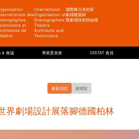
rganisation
International
國際舞台美術家
nternationale des
Organisation of
劇場建築師
cénographes
Scenographers
暨劇場技術師組織
echniciens et
Theatre
rchitectes de
Architects and
héâtre
Technicians
 & 會議
專業委員會
OISTAT 會員
最新消息
新聞室
SD世界劇場設計展落腳德國柏林