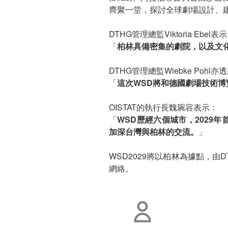
齊聚一堂，探討全球劇場設計、
DTHG管理總監Viktoria Ebel表
「
柏林具備密集的劇院，以及文
DTHG管理總監Wiebke Pohl亦
「
這次WSD將和德國劇場技術博
OISTAT的執行長魏琬容表示：
「
WSD歷經六個城市，2029年
加深台灣與柏林的交流。
」
WSD2029將以柏林為據點，由
網絡。