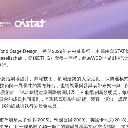
ld Stage Design）將於2029年在柏林舉行，本屆由OIS
hnische Gesellschaft ，簡稱DTHG）奪得主辦權，此為WSD世
舉行。
一囊括劇場設計、劇場技術、劇場建築的大型活動，採奧運模
與技術師一展長才的國際舞台，也給觀眾與參與者帶來獨一無二
 劇場藝術節、TAC 劇場建築國際競圖以及 TIP 劇場創新發明獎
委員會的成員共同規劃，呈現國際觀點的展覽、競賽、演出、講座及
一屆的總裁與執行委員會成員。
加拿大多倫多(2005)、韓國首爾(2009)、英國卡地夫(2013)
迦(2025)，每一屆形塑了獨一無二的劇場展演與文化交流體驗。2