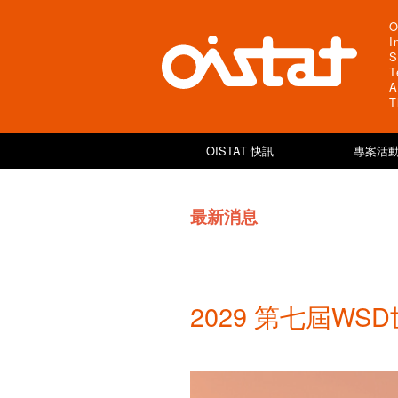
O
I
S
T
A
T
OISTAT 快訊
專案活動
最新消息
2029 第七屆W