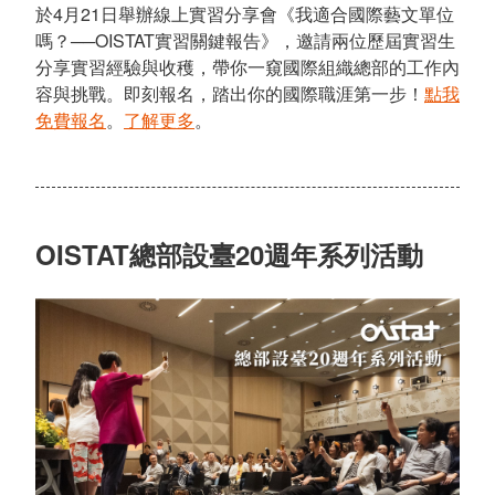
於4月21日舉辦線上實習分享會《我適合國際藝文單位
嗎？──OISTAT實習關鍵報告》，邀請兩位歷屆實習生
分享實習經驗與收穫，帶你一窺國際組織總部的工作內
容與挑戰。即刻報名，踏出你的國際職涯第一步！
點我
免費報名
。
了解更多
。
OISTAT總部設臺20週年系列活動