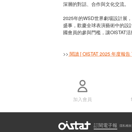
深層的對話、合作與文化交流。
2025年的WSD世界劇場設計展
盛事，歡慶全球表演藝術中的設計
國會員的參與門檻，讓OISTAT
>>
閱讀 [ OISTAT 2025 年度報告 
加入會員
訂閱電子報
隱私權政