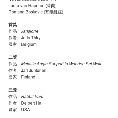
Laura van Haperen (荷蘭)
Romana Boskovic (塞爾維亞)
首獎
Jansjörre
作品：
Joris Thiry
作者：
Belgium
國家：
二獎
Metallic Angle Support to Wooden Set Wall
作品：
Jari Juntunen
作者：
Finland
國家：
三獎
Rabbit Ears
作品：
Delbert Hall
作者：
USA
國家：