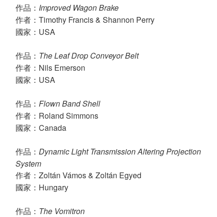
Improved Wagon Brake
作品：
Timothy Francis & Shannon Perry
作者：
USA
國家：
The Leaf Drop Conveyor Belt
作品：
Nils Emerson
作者：
USA
國家：
Flown Band Shell
作品：
Roland Simmons
作者：
Canada
國家：
Dynamic Light Transmission Altering Projection
作品：
System
Zoltán Vámos & Zoltán Egyed
作者：
Hungary
國家：
The Vomitron
作品：