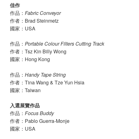
佳作
Fabric Conveyor
作品：
Brad Steinmetz
作者：
USA
國家：
Portable Colour Filters Cutting Track
作品：
Tsz Kin Billy Wong
作者：
Hong Kong
國家：
Handy Tape String
作品：
Tina Wang & Tze Yun Hsia
作者：
Taiwan
國家：
入選展覽作品
Focus Buddy
作品：
Pablo Guerra-Monje
作者：
USA
國家：