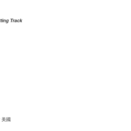
tting Track
ry 美國