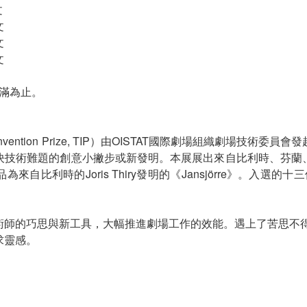
文
文
文
文
額滿為止。
l Invention Prize, TIP）由OISTAT國際劇場組織劇場技
決技術難題的創意小撇步或新發明。本展展出來自比利時、芬蘭
自比利時的Joris Thiry發明的《Jansjörre》。入選的
術師的巧思與新工具，大幅推進劇場工作的效能。遇上了苦思不
求靈感。