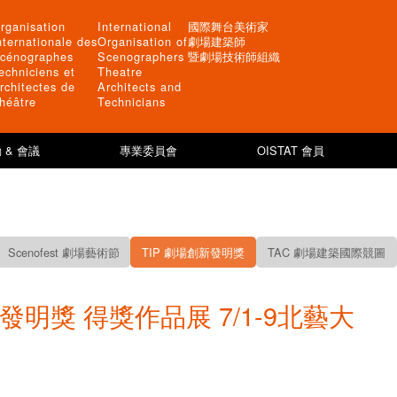
rganisation
International
國際舞台美術家
nternationale des
Organisation of
劇場建築師
cénographes
Scenographers
暨劇場技術師組織
echniciens et
Theatre
rchitectes de
Architects and
héâtre
Technicians
 & 會議
專業委員會
OISTAT 會員
Scenofest 劇場藝術節
TIP 劇場創新發明獎
TAC 劇場建築國際競圖
新發明獎 得獎作品展 7/1-9北藝大