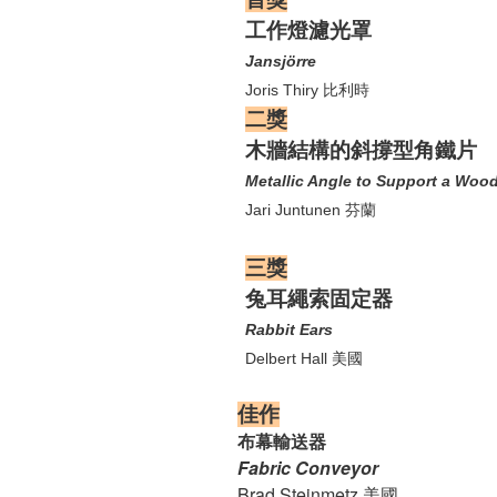
工作燈濾光罩
Jansjörre
Joris Thiry
比利時
二獎
木牆結構的斜撐型角鐵片
Metallic Angle to Support a Wo
Jari Juntunen
芬蘭
三獎
兔耳繩索固定器
Rabbit Ears
Delbert Hall
美國
佳作
布幕輸送器
Fabric Conveyor
Brad Steinmetz 美國