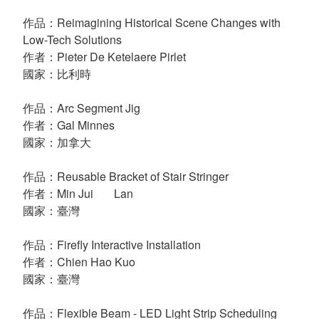
作品：Reimagining Historical Scene Changes with
Low-Tech Solutions
作者：Pieter De Ketelaere Pirlet
國家：比利時
作品：Arc Segment Jig
作者：Gal Minnes
國家：加拿大
作品：Reusable Bracket of Stair Stringer
作者：Min Jui
Lan
國家：臺灣
作品：Firefly Interactive Installation
作者：Chien Hao Kuo
國家：臺灣
作品：Flexible Beam - LED Light Strip Scheduling