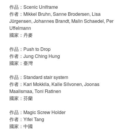
作品：Scenic Uniframe
作者：Mikkel Bruhn, Sanne Brodersen, Lisa
Jürgensen, Johannes Brandt, Malin Schaedel, Per
Uffelmann
國家：丹麥
作品：Push to Drop
作者：Jung Ching Hung
國家：臺灣
作品：Standard stair system
作者：Kari Mokkila, Kalle Silvonen, Joonas
Maalismaa, Toni Ratinen
國家：芬蘭
作品：Magic Screw Holder
作者：Yifei Tang
國家：中國