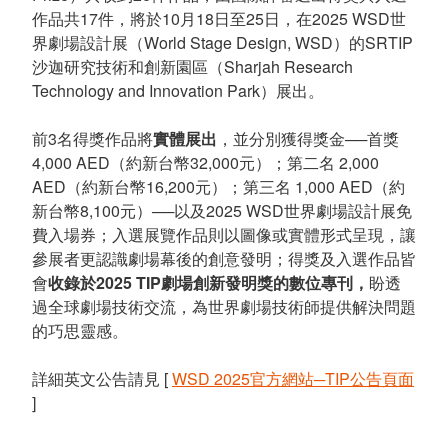
作品共17件，將於10月18日至25日，在2025 WSD世
界劇場設計展（World Stage Design, WSD）的SRTIP
沙迦研究技術和創新園區（Sharjah Research
Technology and Innovation Park）展出。
前3名得獎作品將
實體展出
，並分別獲得獎金──首獎
4,000 AED（約新台幣32,000元）；第二名 2,000
AED（約新台幣16,200元）；第三名 1,000 AED（約
新台幣8,100元）──以及2025 WSD世界劇場設計展免
費入場券；入選展覽作品則以圖像或實體形式呈現，讓
參展者更認識劇場幕後的創意發明；得獎及入選作品皆
會
收錄於2025 TIP劇場創新發明獎的數位專刊，
盼透
過全球劇場技術交流，為世界劇場技術師提供解決問題
的巧思靈感。
詳細英文公告請見 [
WSD 2025官方網站─TIP公告頁面
]