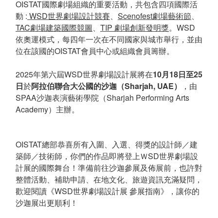
OISTAT國際劇場組織的重要活動，共包含四項國際活
動 :
WSD世界劇場設計競賽
、
Scenofest劇場藝術節
、
TAC劇場建築國際競圖
、
TIP 劇場創新發明獎
。WSD
依奧運模式，每四年一次在不同國家與城市舉行，並由
位在該國的OISTAT會員中心或組織會員籌辦。
2025年第六屆WSD世界劇場設計展將在
10月18日至25
日
於
阿拉伯聯合大公國的沙迦（Sharjah, UAE）
，由
SPAA沙迦表演藝術學院（Sharjah Performing Arts
Academy）主辦。
OISTAT總部恭喜所有入圍、入選、得獎的設計師／建
築師／技術師，你們的作品即將登上ＷSD世界劇場設
計展的國際舞台！準備前往沙迦參展及佈展前，也許對
整體活動、補助申請、在地文化、旅遊資訊充滿疑問，
歡迎閱讀《WSD世界劇場設計展 參展指南》，讓你的
沙迦展出更順利！