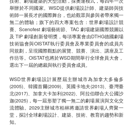
技術、劇場建築的大型活動，採奧運模式，每四年一次
舉辦於不同國家。WSD提供劇場設計師、建築師與技
術師一展長才的國際舞台，也給觀眾與參與者帶來獨一
無二的體驗；旗下的四大專案包含：世界劇場設計競
賽、Scenofest 劇場藝術節、TAC 劇場建築國際競圖以
及 TIP 劇場創新發明獎，每項專案會由DTHG德國劇場
技術協會與OISTAT執行委員會及專業委員會的成員共
同規劃，呈現國際觀點的展覽、競賽、演出、講座及工
作坊等。OISTAT也將於WSD期間舉行全球會員大會，
選出下一屆的總裁與執行委員會成員。
WSD世界劇場設計展歷屆主辦城市為加拿大多倫多
(2005)、韓國首爾(2009)、英國卡地夫(2013)、臺灣臺
北(2017)、加拿大卡加利(2022)、阿拉伯聯合大公國沙
迦(2025)，每一屆形塑了獨一無二的劇場展演與文化交
流體驗。2029主辦城市柏林將邀請世界劇場人齊聚一
堂，探討全球劇場設計、建築、技術、教育的趨勢和新
知。