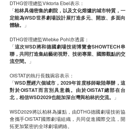
DTHG管理總監Viktoria Ebel表示：
「
柏林具備密集的劇院，以及文化熔爐的城市特質，一
定能為WSD世界劇場設計展打造多元、開放、多面向
體驗。
」
DTHG管理總監Wiebke Pohl亦透露：
「
這次WSD將和德國劇場技術博覽會SHOWTECH串
聯，共同打造集結藝術視野、技術專業、國際觀點的交
流空間。
」
OISTAT的執行長魏琬容表示：
「
WSD歷經六個城市，2029年首度移師歐陸舉辦，這
對於OISTAT而言別具意義。由於OISTAT總部在台
北，相信WSD2029也能加深台灣與柏林的交流。
」
WSD2029將以柏林為據點，由DTHG德國劇場技術協
會攜手OISTAT國際劇場組織，共同促進國際交流，開
拓更加緊密的全球劇場網絡。