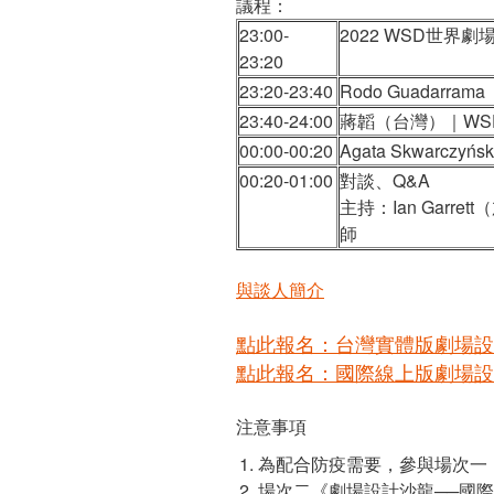
議程：
23:00-
2022 WSD世界
23:20
23:20-23:40
Rodo Guadarr
23:40-24:00
蔣韜（台灣）｜WSD
00:00-00:20
Agata Skwarc
00:20-01:00
對談、Q&A
主持：Ian Garre
師
與談人簡介
點此報名：台灣實體版劇場設
點此報名：國際線上版劇場設
注意事項
為配合防疫需要，參與場次一
場次二《劇場設計沙龍──國