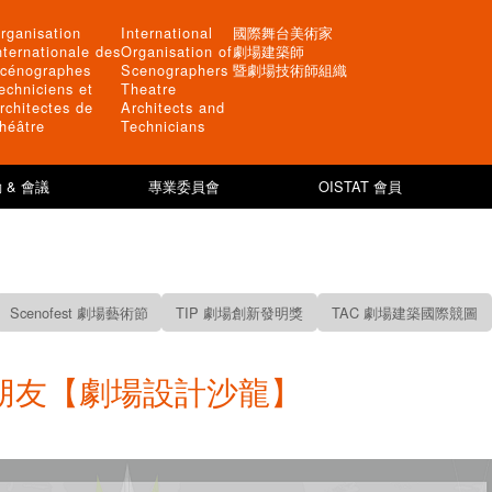
rganisation
International
國際舞台美術家
nternationale des
Organisation of
劇場建築師
cénographes
Scenographers
暨劇場技術師組織
echniciens et
Theatre
rchitectes de
Architects and
héâtre
Technicians
 & 會議
專業委員會
OISTAT 會員
Scenofest 劇場藝術節
TIP 劇場創新發明獎
TAC 劇場建築國際競圖
朋友【劇場設計沙龍】